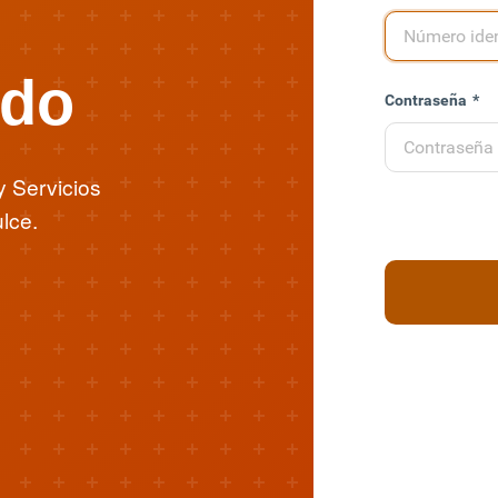
ido
Contraseña
*
y Servicios
lce.