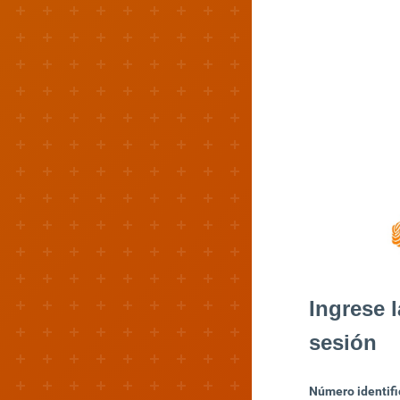
Ingrese l
sesión
Número identifi